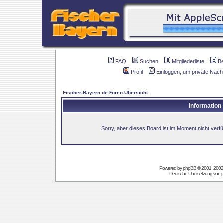
FAQ
Suchen
Mitgliederliste
B
Profil
Einloggen, um private Nach
Fischer-Bayern.de Foren-Übersicht
Information
Sorry, aber dieses Board ist im Moment nicht verfüg
Powered by
phpBB
© 2001, 2002
Deutsche Übersetzung von