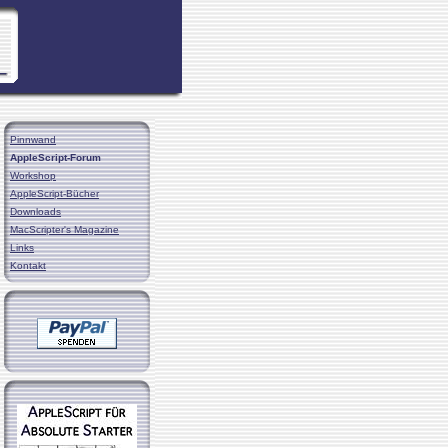
Pinnwand
AppleScript-Forum
Workshop
AppleScript-Bücher
Downloads
MacScripter's Magazine
Links
Kontakt