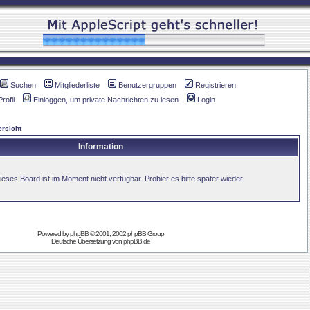
Suchen
Mitgliederliste
Benutzergruppen
Registrieren
Profil
Einloggen, um private Nachrichten zu lesen
Login
rsicht
Information
ieses Board ist im Moment nicht verfügbar. Probier es bitte später wieder.
Powered by
phpBB
© 2001, 2002 phpBB Group
Deutsche Übersetzung von
phpBB.de