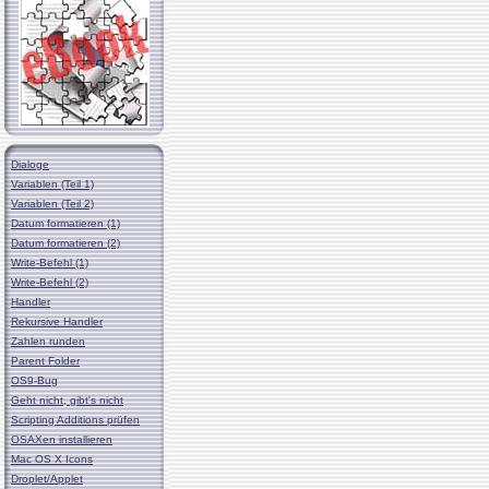
Dialoge
Variablen (Teil 1)
Variablen (Teil 2)
Datum formatieren (1)
Datum formatieren (2)
Write-Befehl (1)
Write-Befehl (2)
Handler
Rekursive Handler
Zahlen runden
Parent Folder
OS9-Bug
Geht nicht, gibt's nicht
Scripting Additions prüfen
OSAXen installieren
Mac OS X Icons
Droplet/Applet