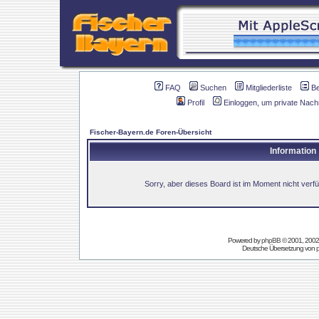
FAQ
Suchen
Mitgliederliste
B
Profil
Einloggen, um private Nach
Fischer-Bayern.de Foren-Übersicht
Information
Sorry, aber dieses Board ist im Moment nicht verfüg
Powered by
phpBB
© 2001, 2002
Deutsche Übersetzung von