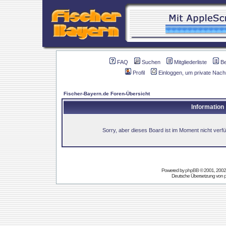
FAQ
Suchen
Mitgliederliste
B
Profil
Einloggen, um private Nach
Fischer-Bayern.de Foren-Übersicht
Information
Sorry, aber dieses Board ist im Moment nicht verfüg
Powered by
phpBB
© 2001, 2002
Deutsche Übersetzung von