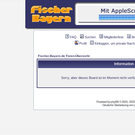
FAQ
Suchen
Mitgliederliste
B
Profil
Einloggen, um private Nach
Fischer-Bayern.de Foren-Übersicht
Information
Sorry, aber dieses Board ist im Moment nicht verfüg
Powered by
phpBB
© 2001, 2002
Deutsche Übersetzung von