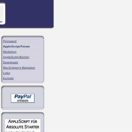
Pinnwand
AppleScript-Forum
Workshop
AppleScript-Bücher
Downloads
MacScripter's Magazine
Links
Kontakt