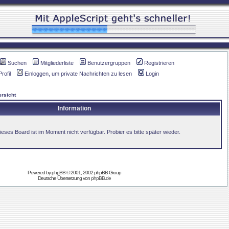
Suchen
Mitgliederliste
Benutzergruppen
Registrieren
Profil
Einloggen, um private Nachrichten zu lesen
Login
rsicht
Information
ieses Board ist im Moment nicht verfügbar. Probier es bitte später wieder.
Powered by
phpBB
© 2001, 2002 phpBB Group
Deutsche Übersetzung von
phpBB.de