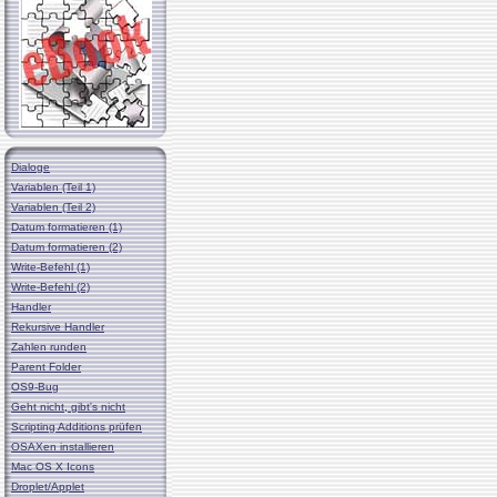
Dialoge
Variablen (Teil 1)
Variablen (Teil 2)
Datum formatieren (1)
Datum formatieren (2)
Write-Befehl (1)
Write-Befehl (2)
Handler
Rekursive Handler
Zahlen runden
Parent Folder
OS9-Bug
Geht nicht, gibt's nicht
Scripting Additions prüfen
OSAXen installieren
Mac OS X Icons
Droplet/Applet