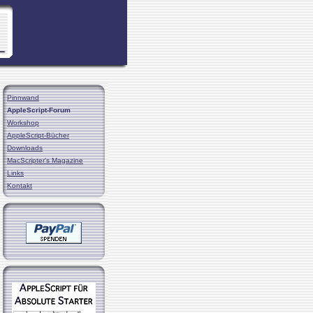
Pinnwand
AppleScript-Forum
Workshop
AppleScript-Bücher
Downloads
MacScripter's Magazine
Links
Kontakt