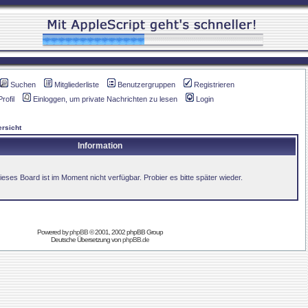
Suchen
Mitgliederliste
Benutzergruppen
Registrieren
Profil
Einloggen, um private Nachrichten zu lesen
Login
rsicht
Information
ieses Board ist im Moment nicht verfügbar. Probier es bitte später wieder.
Powered by
phpBB
© 2001, 2002 phpBB Group
Deutsche Übersetzung von
phpBB.de