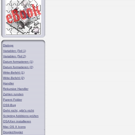
Dialoge
Variablen (Teil 1)
Variablen (Teil 2)
Datum formatieren (1)
Datum formatieren (2)
Write-Befehl (1)
Write-Befehl (2)
Handler
Rekursive Handler
Zahlen runden
Parent Folder
OS9-Bug
Geht nicht, gibt's nicht
Scripting Additions prüfen
OSAXen installieren
Mac OS X Icons
Droplet/Applet