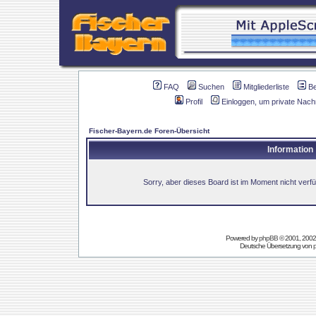
FAQ
Suchen
Mitgliederliste
B
Profil
Einloggen, um private Nach
Fischer-Bayern.de Foren-Übersicht
Information
Sorry, aber dieses Board ist im Moment nicht verfüg
Powered by
phpBB
© 2001, 2002
Deutsche Übersetzung von