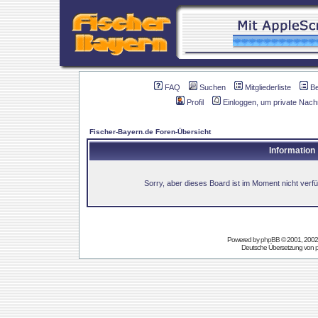
FAQ
Suchen
Mitgliederliste
B
Profil
Einloggen, um private Nach
Fischer-Bayern.de Foren-Übersicht
Information
Sorry, aber dieses Board ist im Moment nicht verfüg
Powered by
phpBB
© 2001, 2002
Deutsche Übersetzung von