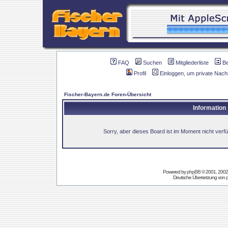
FAQ
Suchen
Mitgliederliste
B
Profil
Einloggen, um private Nach
Fischer-Bayern.de Foren-Übersicht
Information
Sorry, aber dieses Board ist im Moment nicht verfüg
Powered by
phpBB
© 2001, 2002
Deutsche Übersetzung von