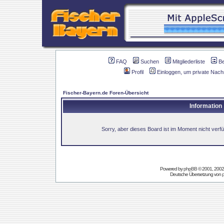
FAQ
Suchen
Mitgliederliste
B
Profil
Einloggen, um private Nach
Fischer-Bayern.de Foren-Übersicht
Information
Sorry, aber dieses Board ist im Moment nicht verfüg
Powered by
phpBB
© 2001, 2002
Deutsche Übersetzung von