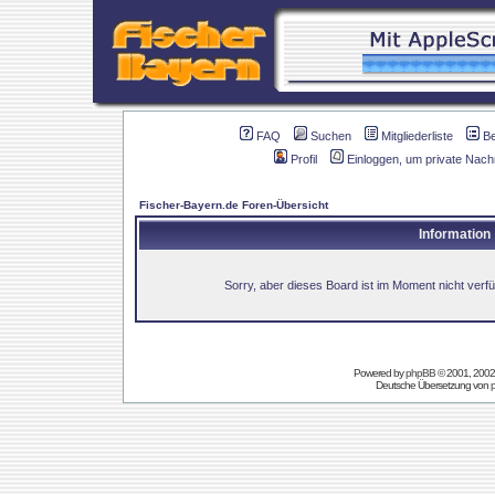
FAQ
Suchen
Mitgliederliste
B
Profil
Einloggen, um private Nach
Fischer-Bayern.de Foren-Übersicht
Information
Sorry, aber dieses Board ist im Moment nicht verfüg
Powered by
phpBB
© 2001, 2002
Deutsche Übersetzung von