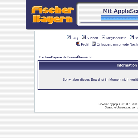
FAQ
Suchen
Mitgliederliste
B
Profil
Einloggen, um private Nach
Fischer-Bayern.de Foren-Übersicht
Information
Sorry, aber dieses Board ist im Moment nicht verfüg
Powered by
phpBB
© 2001, 2002
Deutsche Übersetzung von