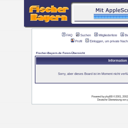
FAQ
Suchen
Mitgliederliste
B
Profil
Einloggen, um private Nach
Fischer-Bayern.de Foren-Übersicht
Information
Sorry, aber dieses Board ist im Moment nicht verfüg
Powered by
phpBB
© 2001, 2002
Deutsche Übersetzung von