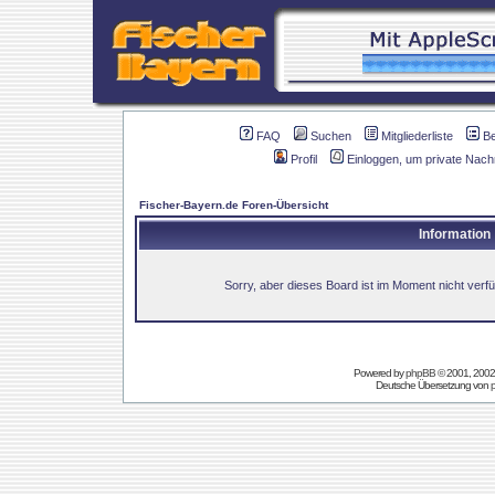
FAQ
Suchen
Mitgliederliste
B
Profil
Einloggen, um private Nach
Fischer-Bayern.de Foren-Übersicht
Information
Sorry, aber dieses Board ist im Moment nicht verfüg
Powered by
phpBB
© 2001, 2002
Deutsche Übersetzung von