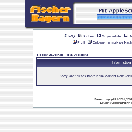
FAQ
Suchen
Mitgliederliste
B
Profil
Einloggen, um private Nach
Fischer-Bayern.de Foren-Übersicht
Information
Sorry, aber dieses Board ist im Moment nicht verfüg
Powered by
phpBB
© 2001, 2002
Deutsche Übersetzung von