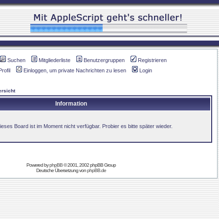
Suchen
Mitgliederliste
Benutzergruppen
Registrieren
Profil
Einloggen, um private Nachrichten zu lesen
Login
rsicht
Information
ieses Board ist im Moment nicht verfügbar. Probier es bitte später wieder.
Powered by
phpBB
© 2001, 2002 phpBB Group
Deutsche Übersetzung von
phpBB.de