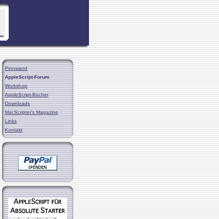
Pinnwand
AppleScript-Forum
Workshop
AppleScript-Bücher
Downloads
MacScripter's Magazine
Links
Kontakt