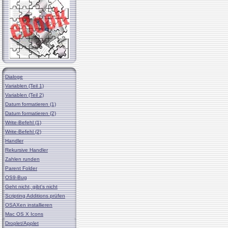
Dialoge
Variablen (Teil 1)
Variablen (Teil 2)
Datum formatieren (1)
Datum formatieren (2)
Write-Befehl (1)
Write-Befehl (2)
Handler
Rekursive Handler
Zahlen runden
Parent Folder
OS9-Bug
Geht nicht, gibt's nicht
Scripting Additions prüfen
OSAXen installieren
Mac OS X Icons
Droplet/Applet