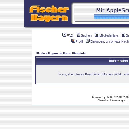
FAQ
Suchen
Mitgliederliste
B
Profil
Einloggen, um private Nach
Fischer-Bayern.de Foren-Übersicht
Information
Sorry, aber dieses Board ist im Moment nicht verfüg
Powered by
phpBB
© 2001, 2002
Deutsche Übersetzung von