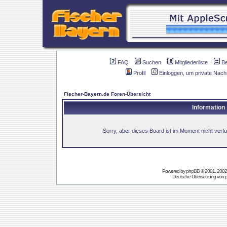
FAQ
Suchen
Mitgliederliste
B
Profil
Einloggen, um private Nach
Fischer-Bayern.de Foren-Übersicht
Information
Sorry, aber dieses Board ist im Moment nicht verfüg
Powered by
phpBB
© 2001, 2002
Deutsche Übersetzung von