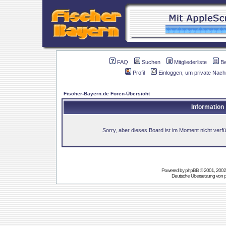
FAQ
Suchen
Mitgliederliste
B
Profil
Einloggen, um private Nach
Fischer-Bayern.de Foren-Übersicht
Information
Sorry, aber dieses Board ist im Moment nicht verfüg
Powered by
phpBB
© 2001, 2002
Deutsche Übersetzung von