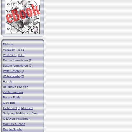
Dialoge
Variablen (Teil 1)
Variablen (Teil 2)
Datum formatieren (1)
Datum formatieren (2)
Write-Befehl (1)
Write-Befehl (2)
Handler
Rekursive Handler
Zahlen runden
Parent Folder
OS9-Bug
Geht nicht, gibt's nicht
Scripting Additions prüfen
OSAXen installieren
Mac OS X Icons
Droplet/Applet