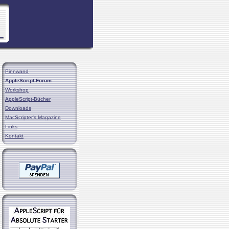
Pinnwand
AppleScript-Forum
Workshop
AppleScript-Bücher
Downloads
MacScripter's Magazine
Links
Kontakt