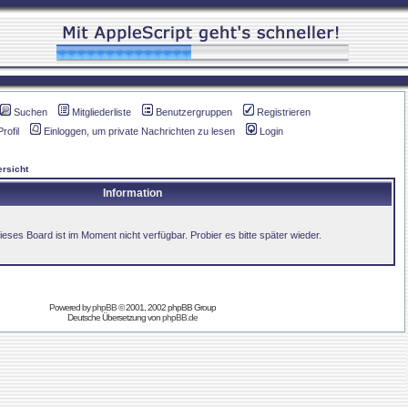
Suchen
Mitgliederliste
Benutzergruppen
Registrieren
Profil
Einloggen, um private Nachrichten zu lesen
Login
rsicht
Information
ieses Board ist im Moment nicht verfügbar. Probier es bitte später wieder.
Powered by
phpBB
© 2001, 2002 phpBB Group
Deutsche Übersetzung von
phpBB.de