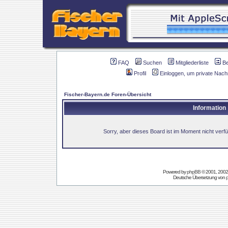
FAQ
Suchen
Mitgliederliste
B
Profil
Einloggen, um private Nach
Fischer-Bayern.de Foren-Übersicht
Information
Sorry, aber dieses Board ist im Moment nicht verfüg
Powered by
phpBB
© 2001, 2002
Deutsche Übersetzung von