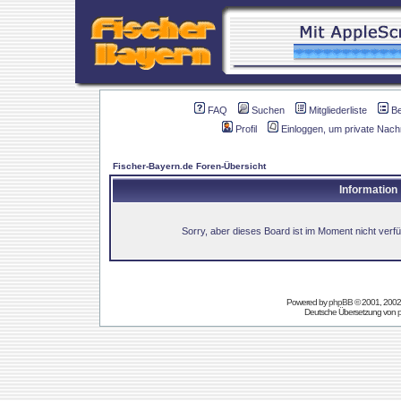
FAQ
Suchen
Mitgliederliste
B
Profil
Einloggen, um private Nach
Fischer-Bayern.de Foren-Übersicht
Information
Sorry, aber dieses Board ist im Moment nicht verfüg
Powered by
phpBB
© 2001, 2002
Deutsche Übersetzung von