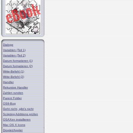
Dialoge
Variablen (Teil 1)
Variablen (Teil 2)
Datum formatieren (1)
Datum formatieren (2)
Write-Befehl (1)
Write-Befehl (2)
Handler
Rekursive Handler
Zahlen runden
Parent Folder
OS9-Bug
Geht nicht, gibt's nicht
Scripting Additions prüfen
OSAXen installieren
Mac OS X Icons
Droplet/Applet