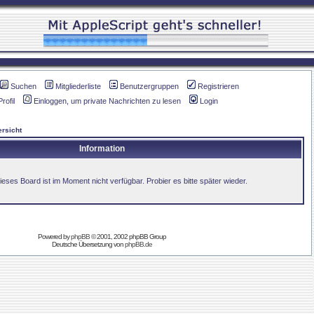
Suchen
Mitgliederliste
Benutzergruppen
Registrieren
Profil
Einloggen, um private Nachrichten zu lesen
Login
rsicht
Information
ieses Board ist im Moment nicht verfügbar. Probier es bitte später wieder.
Powered by
phpBB
© 2001, 2002 phpBB Group
Deutsche Übersetzung von
phpBB.de