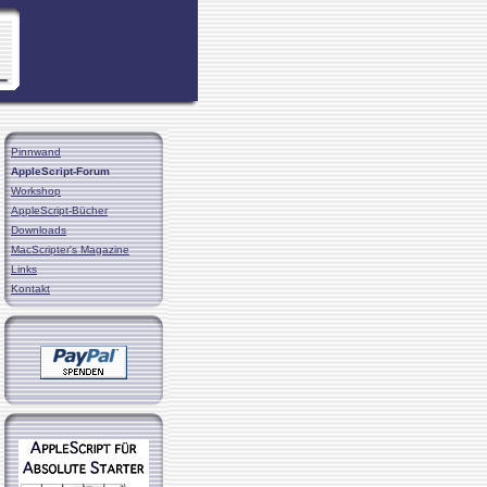
Pinnwand
AppleScript-Forum
Workshop
AppleScript-Bücher
Downloads
MacScripter's Magazine
Links
Kontakt