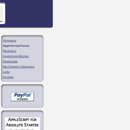
Pinnwand
AppleScript-Forum
Workshop
AppleScript-Bücher
Downloads
MacScripter's Magazine
Links
Kontakt