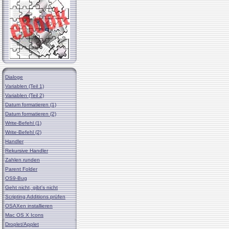
Dialoge
Variablen (Teil 1)
Variablen (Teil 2)
Datum formatieren (1)
Datum formatieren (2)
Write-Befehl (1)
Write-Befehl (2)
Handler
Rekursive Handler
Zahlen runden
Parent Folder
OS9-Bug
Geht nicht, gibt's nicht
Scripting Additions prüfen
OSAXen installieren
Mac OS X Icons
Droplet/Applet