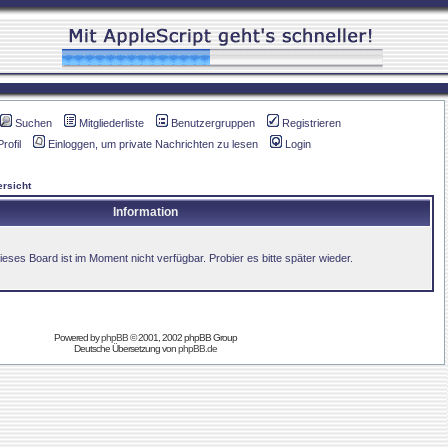
Suchen
Mitgliederliste
Benutzergruppen
Registrieren
Profil
Einloggen, um private Nachrichten zu lesen
Login
rsicht
Information
ieses Board ist im Moment nicht verfügbar. Probier es bitte später wieder.
Powered by
phpBB
© 2001, 2002 phpBB Group
Deutsche Übersetzung von
phpBB.de