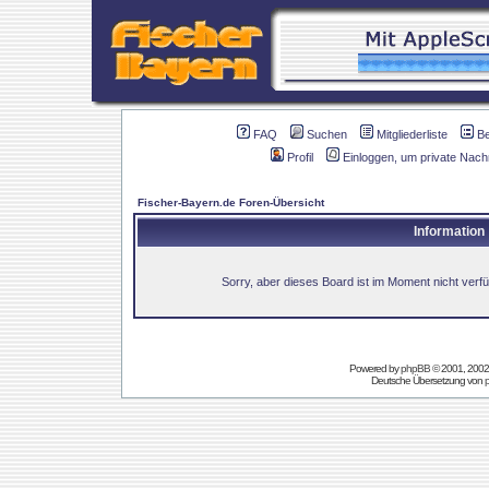
FAQ
Suchen
Mitgliederliste
B
Profil
Einloggen, um private Nach
Fischer-Bayern.de Foren-Übersicht
Information
Sorry, aber dieses Board ist im Moment nicht verfüg
Powered by
phpBB
© 2001, 2002
Deutsche Übersetzung von