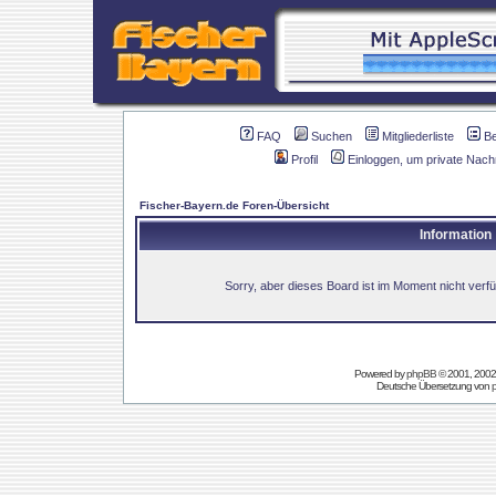
FAQ
Suchen
Mitgliederliste
B
Profil
Einloggen, um private Nach
Fischer-Bayern.de Foren-Übersicht
Information
Sorry, aber dieses Board ist im Moment nicht verfüg
Powered by
phpBB
© 2001, 2002
Deutsche Übersetzung von