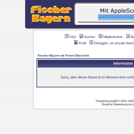
FAQ
Suchen
Mitgliederliste
B
Profil
Einloggen, um private Nach
Fischer-Bayern.de Foren-Übersicht
Information
Sorry, aber dieses Board ist im Moment nicht verfüg
Powered by
phpBB
© 2001, 2002
Deutsche Übersetzung von