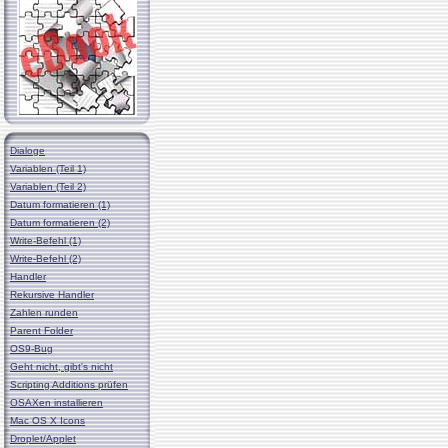
Dialoge
Variablen (Teil 1)
Variablen (Teil 2)
Datum formatieren (1)
Datum formatieren (2)
Write-Befehl (1)
Write-Befehl (2)
Handler
Rekursive Handler
Zahlen runden
Parent Folder
OS9-Bug
Geht nicht, gibt's nicht
Scripting Additions prüfen
OSAXen installieren
Mac OS X Icons
Droplet/Applet