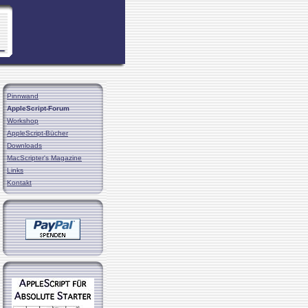
Pinnwand
AppleScript-Forum
Workshop
AppleScript-Bücher
Downloads
MacScripter's Magazine
Links
Kontakt