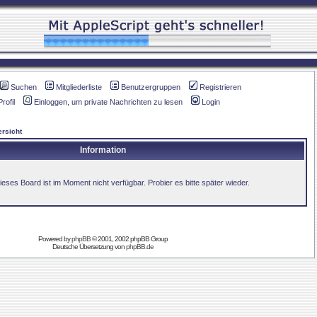
Suchen
Mitgliederliste
Benutzergruppen
Registrieren
Profil
Einloggen, um private Nachrichten zu lesen
Login
rsicht
Information
ieses Board ist im Moment nicht verfügbar. Probier es bitte später wieder.
Powered by
phpBB
© 2001, 2002 phpBB Group
Deutsche Übersetzung von
phpBB.de