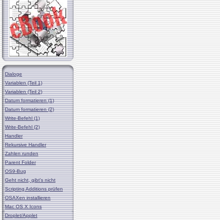
Dialoge
Variablen (Teil 1)
Variablen (Teil 2)
Datum formatieren (1)
Datum formatieren (2)
Write-Befehl (1)
Write-Befehl (2)
Handler
Rekursive Handler
Zahlen runden
Parent Folder
OS9-Bug
Geht nicht, gibt's nicht
Scripting Additions prüfen
OSAXen installieren
Mac OS X Icons
Droplet/Applet