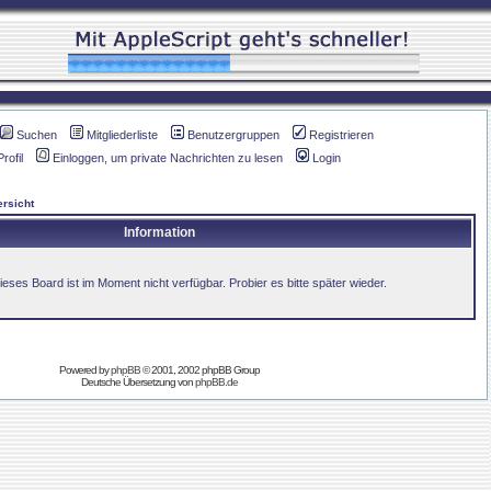
Suchen
Mitgliederliste
Benutzergruppen
Registrieren
Profil
Einloggen, um private Nachrichten zu lesen
Login
rsicht
Information
ieses Board ist im Moment nicht verfügbar. Probier es bitte später wieder.
Powered by
phpBB
© 2001, 2002 phpBB Group
Deutsche Übersetzung von
phpBB.de