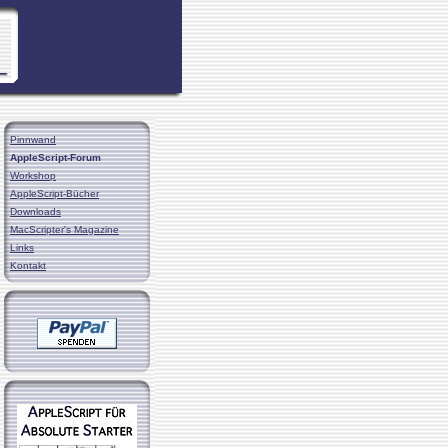
Pinnwand
AppleScript-Forum
Workshop
AppleScript-Bücher
Downloads
MacScripter's Magazine
Links
Kontakt