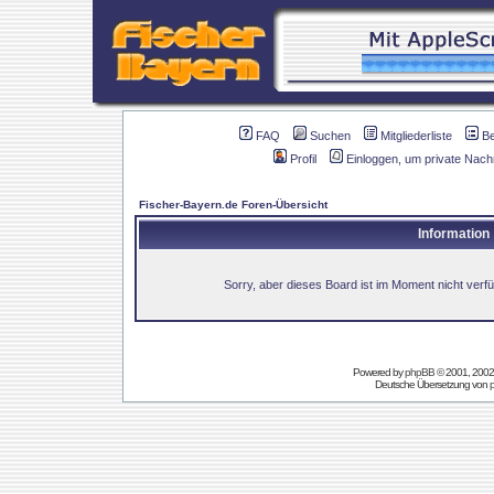
FAQ
Suchen
Mitgliederliste
B
Profil
Einloggen, um private Nach
Fischer-Bayern.de Foren-Übersicht
Information
Sorry, aber dieses Board ist im Moment nicht verfüg
Powered by
phpBB
© 2001, 2002
Deutsche Übersetzung von