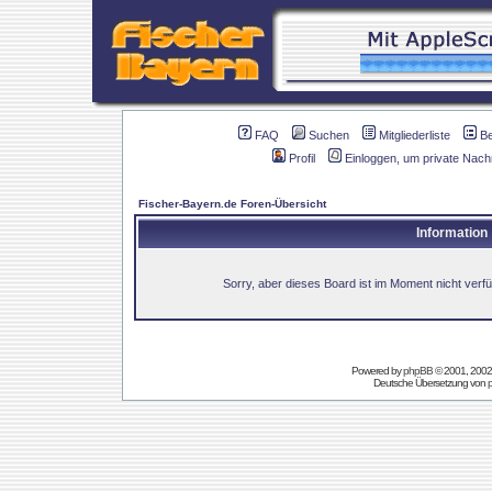
FAQ
Suchen
Mitgliederliste
B
Profil
Einloggen, um private Nach
Fischer-Bayern.de Foren-Übersicht
Information
Sorry, aber dieses Board ist im Moment nicht verfüg
Powered by
phpBB
© 2001, 2002
Deutsche Übersetzung von