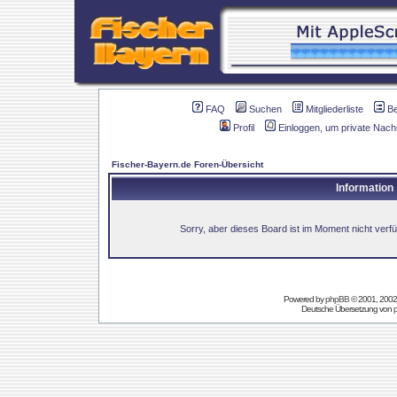
FAQ
Suchen
Mitgliederliste
B
Profil
Einloggen, um private Nach
Fischer-Bayern.de Foren-Übersicht
Information
Sorry, aber dieses Board ist im Moment nicht verfüg
Powered by
phpBB
© 2001, 2002
Deutsche Übersetzung von