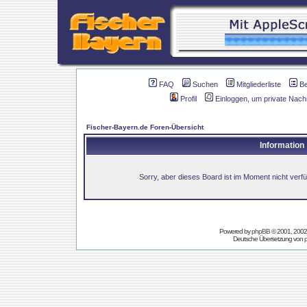
FAQ
Suchen
Mitgliederliste
B
Profil
Einloggen, um private Nach
Fischer-Bayern.de Foren-Übersicht
Information
Sorry, aber dieses Board ist im Moment nicht verfüg
Powered by
phpBB
© 2001, 2002
Deutsche Übersetzung von