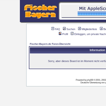
FAQ
Suchen
Mitgliederliste
B
Profil
Einloggen, um private Nach
Fischer-Bayern.de Foren-Übersicht
Information
Sorry, aber dieses Board ist im Moment nicht verfüg
Powered by
phpBB
© 2001, 2002
Deutsche Übersetzung von