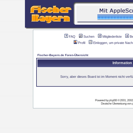
FAQ
Suchen
Mitgliederliste
B
Profil
Einloggen, um private Nach
Fischer-Bayern.de Foren-Übersicht
Information
Sorry, aber dieses Board ist im Moment nicht verfüg
Powered by
phpBB
© 2001, 2002
Deutsche Übersetzung von