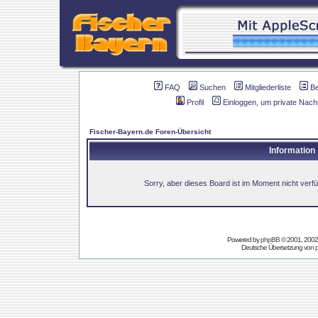
FAQ
Suchen
Mitgliederliste
B
Profil
Einloggen, um private Nach
Fischer-Bayern.de Foren-Übersicht
Information
Sorry, aber dieses Board ist im Moment nicht verfüg
Powered by
phpBB
© 2001, 2002
Deutsche Übersetzung von