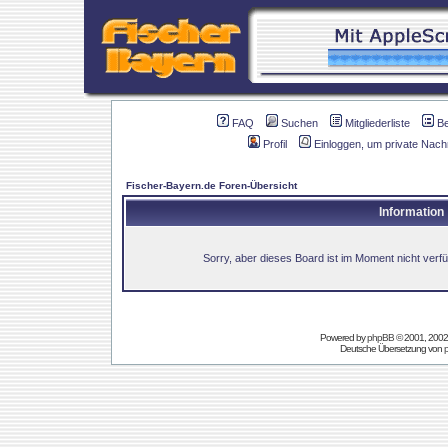
FAQ
Suchen
Mitgliederliste
B
Profil
Einloggen, um private Nach
Fischer-Bayern.de Foren-Übersicht
Information
Sorry, aber dieses Board ist im Moment nicht verfüg
Powered by
phpBB
© 2001, 2002
Deutsche Übersetzung von