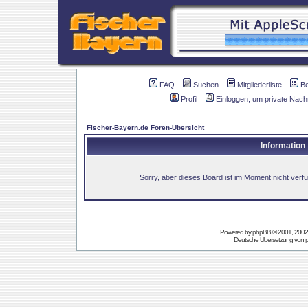
FAQ
Suchen
Mitgliederliste
B
Profil
Einloggen, um private Nach
Fischer-Bayern.de Foren-Übersicht
Information
Sorry, aber dieses Board ist im Moment nicht verfüg
Powered by
phpBB
© 2001, 2002
Deutsche Übersetzung von