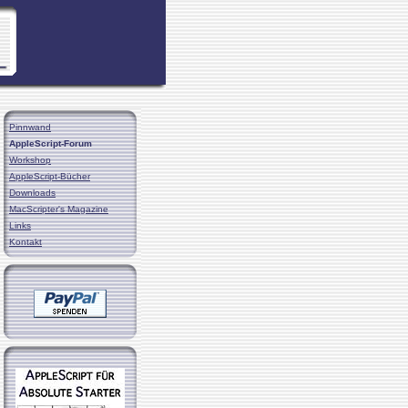
Pinnwand
AppleScript-Forum
Workshop
AppleScript-Bücher
Downloads
MacScripter's Magazine
Links
Kontakt