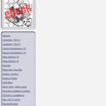
Dialoge
Variablen (Teil 1)
Variablen (Teil 2)
Datum formatieren (1)
Datum formatieren (2)
Write-Befehl (1)
Write-Befehl (2)
Handler
Rekursive Handler
Zahlen runden
Parent Folder
OS9-Bug
Geht nicht, gibt's nicht
Scripting Additions prüfen
OSAXen installieren
Mac OS X Icons
Droplet/Applet