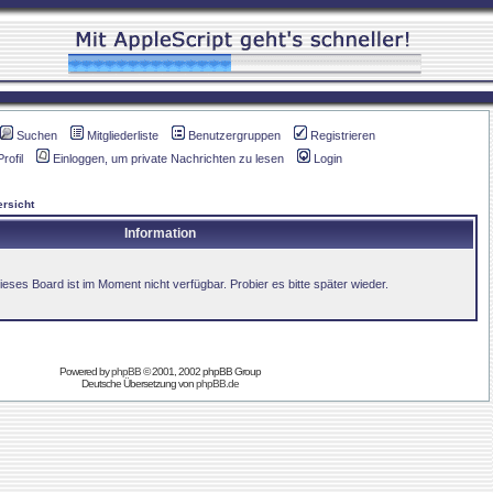
Suchen
Mitgliederliste
Benutzergruppen
Registrieren
Profil
Einloggen, um private Nachrichten zu lesen
Login
rsicht
Information
ieses Board ist im Moment nicht verfügbar. Probier es bitte später wieder.
Powered by
phpBB
© 2001, 2002 phpBB Group
Deutsche Übersetzung von
phpBB.de