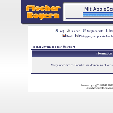
FAQ
Suchen
Mitgliederliste
B
Profil
Einloggen, um private Nach
Fischer-Bayern.de Foren-Übersicht
Information
Sorry, aber dieses Board ist im Moment nicht verfüg
Powered by
phpBB
© 2001, 2002
Deutsche Übersetzung von