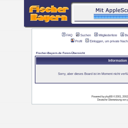
FAQ
Suchen
Mitgliederliste
B
Profil
Einloggen, um private Nach
Fischer-Bayern.de Foren-Übersicht
Information
Sorry, aber dieses Board ist im Moment nicht verfüg
Powered by
phpBB
© 2001, 2002
Deutsche Übersetzung von