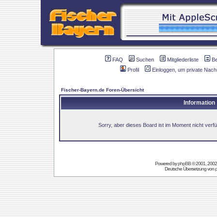
FAQ
Suchen
Mitgliederliste
B
Profil
Einloggen, um private Nach
Fischer-Bayern.de Foren-Übersicht
Information
Sorry, aber dieses Board ist im Moment nicht verfüg
Powered by
phpBB
© 2001, 2002
Deutsche Übersetzung von