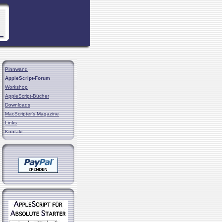
Pinnwand
AppleScript-Forum
Workshop
AppleScript-Bücher
Downloads
MacScripter's Magazine
Links
Kontakt