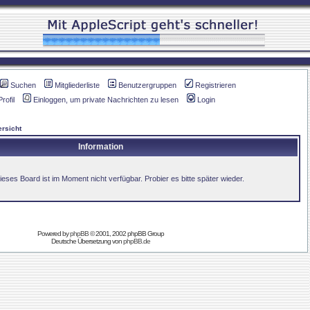
Suchen
Mitgliederliste
Benutzergruppen
Registrieren
Profil
Einloggen, um private Nachrichten zu lesen
Login
rsicht
Information
ieses Board ist im Moment nicht verfügbar. Probier es bitte später wieder.
Powered by
phpBB
© 2001, 2002 phpBB Group
Deutsche Übersetzung von
phpBB.de