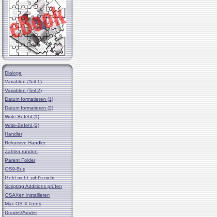
Dialoge
Variablen (Teil 1)
Variablen (Teil 2)
Datum formatieren (1)
Datum formatieren (2)
Write-Befehl (1)
Write-Befehl (2)
Handler
Rekursive Handler
Zahlen runden
Parent Folder
OS9-Bug
Geht nicht, gibt's nicht
Scripting Additions prüfen
OSAXen installieren
Mac OS X Icons
Droplet/Applet