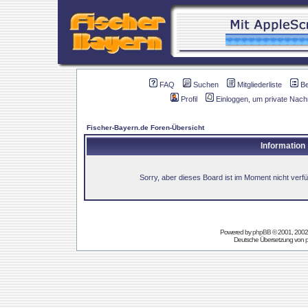
FAQ
Suchen
Mitgliederliste
B
Profil
Einloggen, um private Nach
Fischer-Bayern.de Foren-Übersicht
Information
Sorry, aber dieses Board ist im Moment nicht verfüg
Powered by
phpBB
© 2001, 2002
Deutsche Übersetzung von