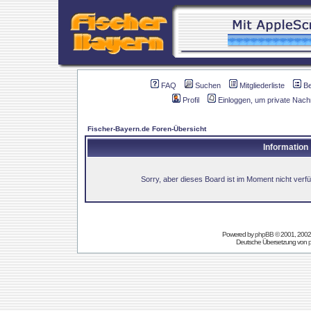
FAQ
Suchen
Mitgliederliste
B
Profil
Einloggen, um private Nach
Fischer-Bayern.de Foren-Übersicht
Information
Sorry, aber dieses Board ist im Moment nicht verfüg
Powered by
phpBB
© 2001, 2002
Deutsche Übersetzung von