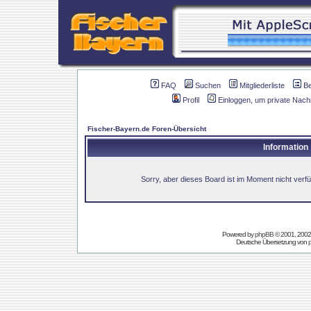
FAQ
Suchen
Mitgliederliste
B
Profil
Einloggen, um private Nach
Fischer-Bayern.de Foren-Übersicht
Information
Sorry, aber dieses Board ist im Moment nicht verfüg
Powered by
phpBB
© 2001, 2002
Deutsche Übersetzung von