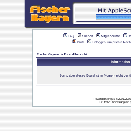
FAQ
Suchen
Mitgliederliste
B
Profil
Einloggen, um private Nach
Fischer-Bayern.de Foren-Übersicht
Information
Sorry, aber dieses Board ist im Moment nicht verfüg
Powered by
phpBB
© 2001, 2002
Deutsche Übersetzung von