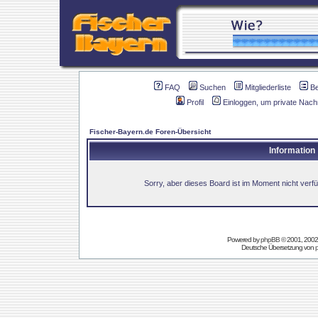
FAQ
Suchen
Mitgliederliste
B
Profil
Einloggen, um private Nach
Fischer-Bayern.de Foren-Übersicht
Information
Sorry, aber dieses Board ist im Moment nicht verfüg
Powered by
phpBB
© 2001, 2002
Deutsche Übersetzung von