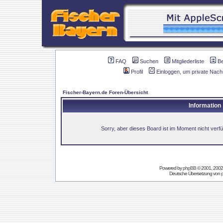
FAQ
Suchen
Mitgliederliste
B
Profil
Einloggen, um private Nach
Fischer-Bayern.de Foren-Übersicht
Information
Sorry, aber dieses Board ist im Moment nicht verfüg
Powered by
phpBB
© 2001, 2002
Deutsche Übersetzung von